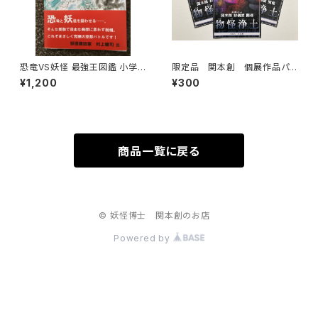
恐竜VS妖怪 最強王図鑑 小学
限定品 関本創 個展作品パン
生妖怪博士アラタが描いた恐竜
フレット・妖怪・
¥1,200
¥300
と妖怪のオリジナル本
商品一覧に戻る
© 妖怪博士 関本創のお店
Powered by