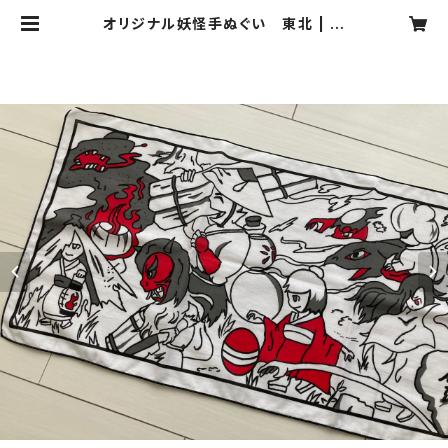
オリジナル妖怪手ぬぐい 東北 | 妖
怪博士 関本創のお店