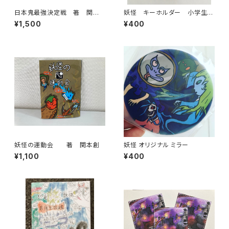
日本鬼最強決定戦 著 関本
妖怪 キーホルダー 小学生妖
創
怪博士アラタ オリジナルデザ
¥1,500
¥400
イン
妖怪の運動会 著 関本創
妖怪 オリジナル ミラー
¥1,100
¥400