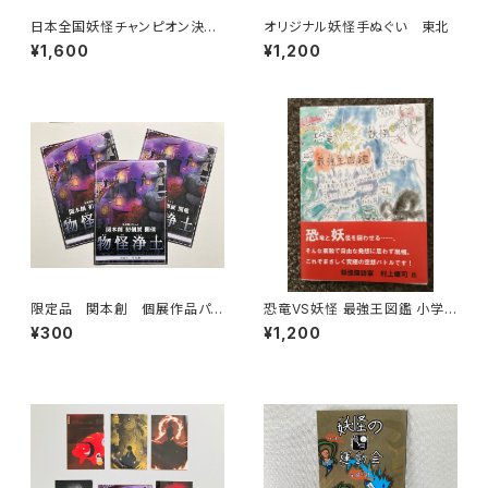
日本全国妖怪チャンピオン決定
オリジナル妖怪手ぬぐい 東北
トーナメント 小学5年生が描い
¥1,600
¥1,200
た自費出版本
限定品 関本創 個展作品パン
恐竜VS妖怪 最強王図鑑 小学
フレット・妖怪・
生妖怪博士アラタが描いた恐竜
¥300
¥1,200
と妖怪のオリジナル本