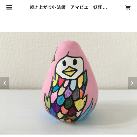
起き上がり小法師 アマビエ 妖怪博
士アラタ オリジナルデザイン | 妖怪
博士 関本創のお店