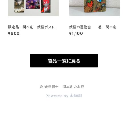
限定品 関本創 妖怪ポストカ
妖怪の運動会 著 関本創
ード6枚組
¥600
¥1,100
商品一覧に戻る
© 妖怪博士 関本創のお店
Powered by