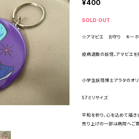
¥400
SOLD OUT
☆アマビエ お守り キー
疫病退散の妖怪、アマビエを
小学生妖怪博士アラタのオリ
57ミリサイズ
平和を祈り、心を込めて描き
売り上げの一部は病院へご寄