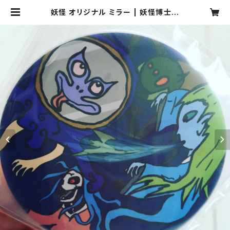
妖怪 オリジナル ミラー | 妖怪博士
関本創のお店