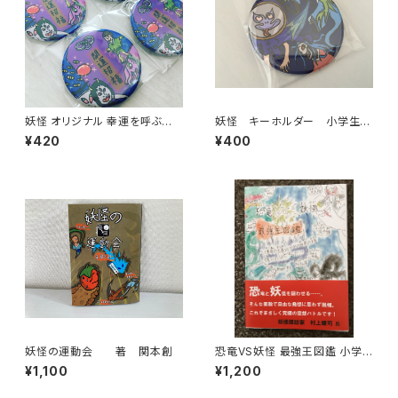
妖怪 オリジナル 幸運を呼ぶお
妖怪 キーホルダー 小学生妖
守り(大)キーホルダー
怪博士アラタ オリジナルデザ
¥420
¥400
イン
妖怪の運動会 著 関本創
恐竜VS妖怪 最強王図鑑 小学
生妖怪博士アラタが描いた恐竜
¥1,100
¥1,200
と妖怪のオリジナル本