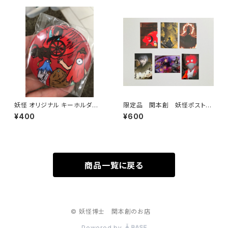
妖怪 オリジナル キーホルダ
限定品 関本創 妖怪ポストカ
ー 小学生妖怪博士アラタ オ
ード6枚組
¥400
¥600
リジナルデザイン
商品一覧に戻る
© 妖怪博士 関本創のお店
Powered by