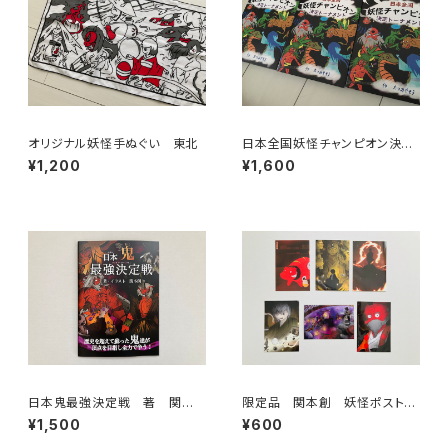
オリジナル妖怪手ぬぐい 東北
日本全国妖怪チャンピオン決定
トーナメント 小学5年生が描い
¥1,200
¥1,600
た自費出版本
日本鬼最強決定戦 著 関本
限定品 関本創 妖怪ポストカ
創
ード6枚組
¥1,500
¥600