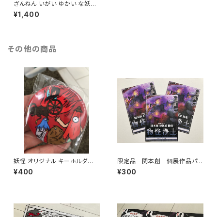
ざんねん いがい ゆかい な妖怪
事典 小学生妖怪博士アラタが描
¥1,400
いた妖怪の本です
その他の商品
妖怪 オリジナル キーホルダ
限定品 関本創 個展作品パン
ー 小学生妖怪博士アラタ オ
フレット・妖怪・
¥400
¥300
リジナルデザイン