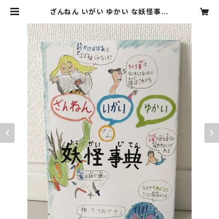
ざんねん いがい ゆかい な妖怪事典
小学生妖怪博士アラタが描いた妖怪
の本です | 妖怪博士 関本創のお
店